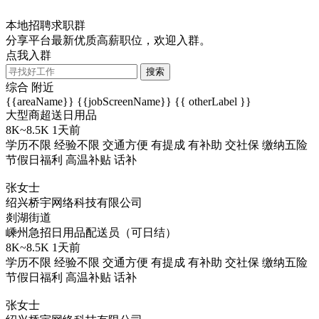
本地招聘求职群
分享平台最新优质高薪职位，欢迎入群。
点我入群
搜索
综合
附近
{{areaName}}
{{jobScreenName}}
{{ otherLabel }}
大型商超送日用品
8K~8.5K
1天前
学历不限
经验不限
交通方便
有提成
有补助
交社保
缴纳五险
节假日福利
高温补贴
话补
张女士
绍兴桥宇网络科技有限公司
剡湖街道
嵊州急招日用品配送员（可日结）
8K~8.5K
1天前
学历不限
经验不限
交通方便
有提成
有补助
交社保
缴纳五险
节假日福利
高温补贴
话补
张女士