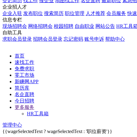
登记简历
找工作
搜企业
地图找工作
名企直聘
最新职位
紧急招
企业招人才
企业入驻
发布职位
搜索简历
职位管理
人才推荐
会员服务
快速
信息专栏
现场招聘会
网络招聘会
校园招聘
自由职业
网站公告
HR工具
自助工具
求职会员登录
招聘会员登录
忘记密码
账号申诉
帮助中心
首页
速找工作
免费求职
零工市场
新嵊网APP
简历库
名企直聘
今日招聘
更多服务
HR工具箱
管理中心
{{wageSelectedText ? wageSelectedText : '职位薪资'}}