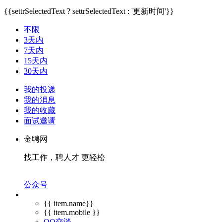
{{settrSelectedText ? settrSelectedText : '更新时间'}}
不限
3天内
7天内
15天内
30天内
我的投递
我的消息
我的收藏
面试邀请
金聘网
找工作，聘人才 更轻松
公众号
{{ item.name}}
{{ item.mobile }}
QQ交谈